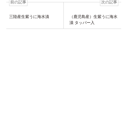
前の記事
次の記事
三陸産生紫うに海水漬
（鹿児島産）生紫うに海水
漬 タッパー入