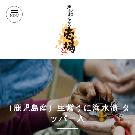
（鹿児島産）生紫うに海水漬 タ
ッパー入