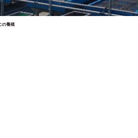
にの養殖
。