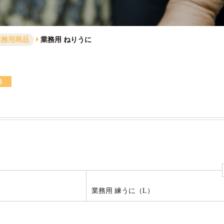
業務用商品
業務用 ねりうに
品
業務用 練うに（L）