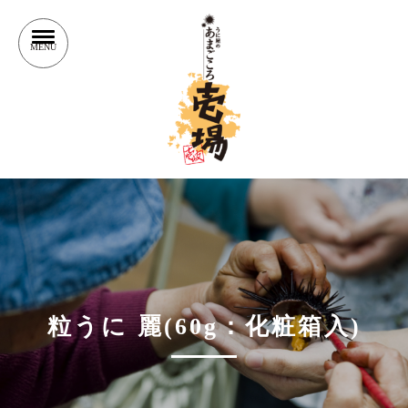
粒うに 麗(60g：化粧箱入)